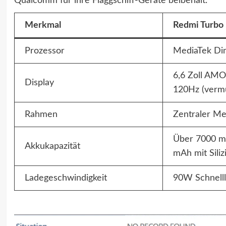
Qualcomm für ihre Flaggschiff-Geräte beibehält.
Merkmal
Redmi Turbo
Prozessor
MediaTek Dim
6,6 Zoll AMO
Display
120Hz (vermu
Rahmen
Zentraler Me
Über 7000 mA
Akkukapazität
mAh mit Siliz
Ladegeschwindigkeit
90W Schnell