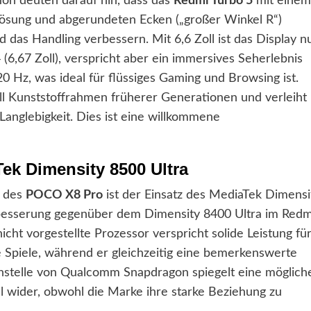
tion deuten darauf hin, dass das
Redmi Turbo 5
mit einem
ösung und abgerundeten Ecken („großer Winkel R“)
 das Handling verbessern. Mit 6,6 Zoll ist das Display n
(6,67 Zoll), verspricht aber ein immersives Seherlebnis
0 Hz, was ideal für flüssiges Gaming und Browsing ist.
l Kunststoffrahmen früherer Generationen und verleiht
anglebigkeit. Dies ist eine willkommene
Tek Dimensity 8500 Ultra
 des
POCO X8 Pro
ist der Einsatz des MediaTek Dimensi
Verbesserung gegenüber dem Dimensity 8400 Ultra im Redm
cht vorgestellte Prozessor verspricht solide Leistung fü
e Spiele, während er gleichzeitig eine bemerkenswerte
anstelle von Qualcomm Snapdragon spiegelt eine möglich
l wider, obwohl die Marke ihre starke Beziehung zu