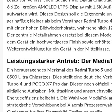
Leaks von verlässlichen Quellen wie Digital Chat Sta
6,6 Zoll großen AMOLED LTPS-Display mit 1,5K-Aufl
aufwarten wird. Dieses Design soll die Ergonomie und
geringfügig kleiner als beim Vorgänger Redmi Turbo 4 
mit einer hohen Bildwiederholrate, wahrscheinlich 12
Der zentrale Metallrahmen ersetzt bei diesem Model
dem Gerät ein hochwertigeres Finish sowie erhöhte L
Weiterentwicklung für ein Gerät in der Mittelklasse.
Leistungsstarker Antrieb: Der Media
Ein herausragendes Merkmal des
Redmi Turbo 5
und
8500 Ultra Chipsatzes. Dies stellt eine deutliche 
Turbo 4 und POCO X7 Pro dar. Dieser noch offiziell ni
alltägliche Aufgaben, Multitasking und anspruchsvoll
Energieeffizienz beibehält. Die Wahl von MediaTek 
strategische Verschiebung bei Xiaomis Prozessorwah