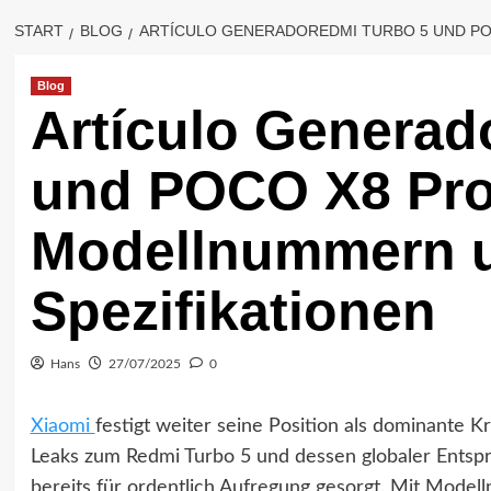
START
BLOG
ARTÍCULO GENERADOREDMI TURBO 5 UND PO
Blog
Artículo Generad
und POCO X8 Pro:
Modellnummern u
Spezifikationen
Hans
27/07/2025
0
Xiaomi
festigt weiter seine Position als dominante 
Leaks zum Redmi Turbo 5 und dessen globaler Ents
bereits für ordentlich Aufregung gesorgt. Mit Mode