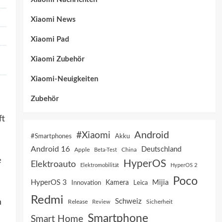
Xiaomi News
Xiaomi Pad
Xiaomi Zubehör
Xiaomi-Neuigkeiten
Zubehör
ft
Android
#Xiaomi
Akku
#Smartphones
Android 16
Deutschland
China
Apple
Beta-Test
e
HyperOS
Elektroauto
Elektromobilität
HyperOS 2
Poco
HyperOS 3
Mijia
Innovation
Kamera
Leica
Redmi
n
Schweiz
Sicherheit
Release
Review
Smartphone
Smart Home