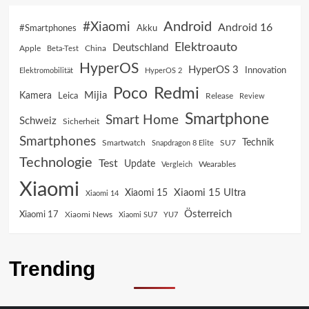
Android
#Xiaomi
Android 16
Akku
#Smartphones
Elektroauto
Deutschland
China
Apple
Beta-Test
HyperOS
HyperOS 3
Innovation
Elektromobilität
HyperOS 2
Poco
Redmi
Mijia
Kamera
Leica
Release
Review
Smartphone
Smart Home
Schweiz
Sicherheit
Smartphones
Technik
SU7
Smartwatch
Snapdragon 8 Elite
Technologie
Test
Update
Vergleich
Wearables
Xiaomi
Xiaomi 15 Ultra
Xiaomi 15
Xiaomi 14
Österreich
Xiaomi 17
Xiaomi News
Xiaomi SU7
YU7
Trending