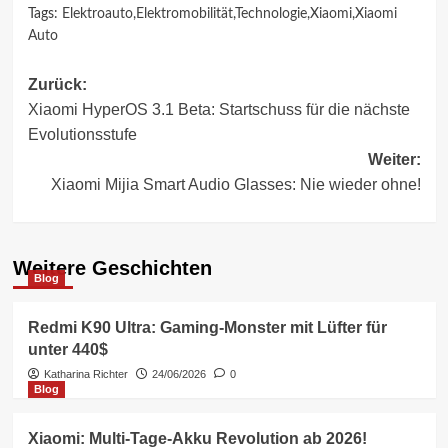
Tags:
Elektroauto
,
Elektromobilität
,
Technologie
,
Xiaomi
,
Xiaomi
Auto
Beitragsnavigation
Zurück:
Xiaomi HyperOS 3.1 Beta: Startschuss für die nächste
Evolutionsstufe
Weiter:
Xiaomi Mijia Smart Audio Glasses: Nie wieder ohne!
Weitere Geschichten
Blog
Redmi K90 Ultra: Gaming-Monster mit Lüfter für
unter 440$
Katharina Richter
24/06/2026
0
Blog
Xiaomi: Multi-Tage-Akku Revolution ab 2026!