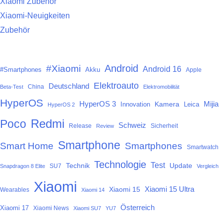
Xiaomi Zubehör
Xiaomi-Neuigkeiten
Zubehör
Android
#Xiaomi
Android 16
#Smartphones
Akku
Apple
Elektroauto
Deutschland
China
Beta-Test
Elektromobilität
HyperOS
HyperOS 3
Mijia
Kamera
Innovation
Leica
HyperOS 2
Redmi
Poco
Schweiz
Release
Sicherheit
Review
Smartphone
Smart Home
Smartphones
Smartwatch
Technologie
Test
Technik
Update
SU7
Snapdragon 8 Elite
Vergleich
Xiaomi
Xiaomi 15
Xiaomi 15 Ultra
Wearables
Xiaomi 14
Österreich
Xiaomi 17
Xiaomi News
Xiaomi SU7
YU7