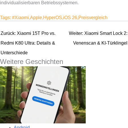
individualisierbaren Betriebssystemen.
Tags:
#Xiaomi
,
Apple
,
HyperOS
,
iOS 26
,
Preisvergleich
Beitragsnavigation
Zurück:
Xiaomi 15T Pro vs.
Weiter:
Xiaomi Smart Lock 2:
Redmi K80 Ultra: Details &
Venenscan & KI-Türklingel
Unterschiede
Weitere Geschichten
Android