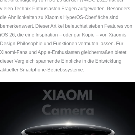
vielen Technik-Enthusiasten Fragen aufgeworfen. Besonders
die Ähnlichkeiten zu Xiaomis HyperOS-Oberfläche sind
bemerkenswert. Dieser Artikel beleuchtet sieben Features von
iOS 26, die eine Inspiration – oder gar Kopie – von Xiaomis
Design-Philosophie und Funktionen vermuten lassen. Für
Xiaomi-Fans und Apple-Enthusiasten gleichermaßen bietet
dieser Vergleich spannende Einblicke in die Entwicklung
aktueller Smartphone-Betriebssysteme.