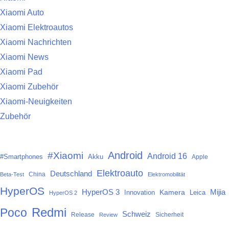
Xiaomi Auto
Xiaomi Elektroautos
Xiaomi Nachrichten
Xiaomi News
Xiaomi Pad
Xiaomi Zubehör
Xiaomi-Neuigkeiten
Zubehör
Android
#Xiaomi
Android 16
#Smartphones
Akku
Apple
Elektroauto
Deutschland
China
Beta-Test
Elektromobilität
HyperOS
HyperOS 3
Mijia
Kamera
Innovation
Leica
HyperOS 2
Redmi
Poco
Schweiz
Release
Sicherheit
Review