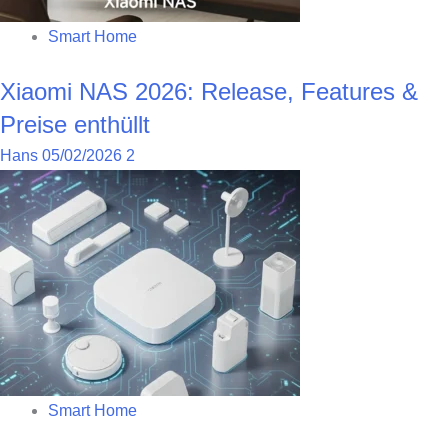
Smart Home
Xiaomi NAS 2026: Release, Features &
Preise enthüllt
Hans
05/02/2026
2
Smart Home