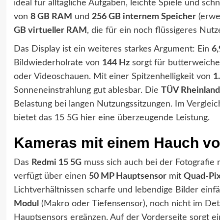
ideal für alltägliche Aufgaben, leichte Spiele und sc
von
8 GB RAM
und
256 GB internem Speicher
(erwe
GB virtueller RAM
, die für ein noch flüssigeres Nutz
Das Display ist ein weiteres starkes Argument: Ein
6,
Bildwiederholrate von
144 Hz
sorgt für butterweiche
oder Videoschauen. Mit einer Spitzenhelligkeit von
1
Sonneneinstrahlung gut ablesbar. Die
TÜV Rheinland-
Belastung bei langen Nutzungssitzungen. Im Vergle
bietet das 15 5G hier eine überzeugende Leistung.
Kameras mit einem Hauch von
Das
Redmi 15 5G
muss sich auch bei der Fotografie 
verfügt über einen
50 MP Hauptsensor
mit
Quad-Pix
Lichtverhältnissen scharfe und lebendige Bilder einfä
Modul
(Makro oder Tiefensensor), noch nicht im Detai
Hauptsensors ergänzen. Auf der Vorderseite sorgt e