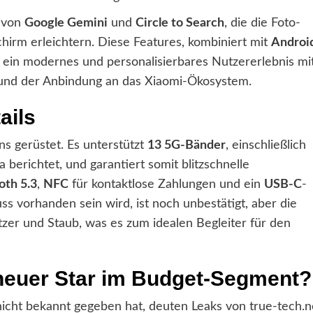
e von
Google Gemini
und
Circle to Search
, die die Foto-
hirm erleichtern. Diese Features, kombiniert mit
Androi
 ein modernes und personalisierbares Nutzererlebnis mi
und der Anbindung an das Xiaomi-Ökosystem.
ails
s gerüstet. Es unterstützt
13 5G-Bänder
, einschließlich
berichtet, und garantiert somit blitzschnelle
oth 5.3
,
NFC
für kontaktlose Zahlungen und ein
USB-C
-
 vorhanden sein wird, ist noch unbestätigt, aber die
tzer und Staub, was es zum idealen Begleiter für den
 neuer Star im Budget-Segment?
 nicht bekannt gegeben hat, deuten Leaks von true-tech.n