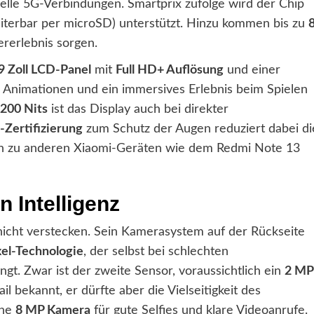
hnelle 5G-Verbindungen. Smartprix zufolge wird der Chip
iterbar per microSD) unterstützt. Hinzu kommen bis zu
ererlebnis sorgen.
9 Zoll LCD-Panel
mit
Full HD+ Auflösung
und einer
 Animationen und ein immersives Erlebnis beim Spielen
.200 Nits
ist das Display auch bei direkter
Zertifizierung
zum Schutz der Augen reduziert dabei di
ich zu anderen Xiaomi-Geräten wie dem Redmi Note 13
 Intelligenz
nicht verstecken. Sein Kamerasystem auf der Rückseite
el-Technologie
, der selbst bei schlechten
ngt. Zwar ist der zweite Sensor, voraussichtlich ein
2 MP
l bekannt, er dürfte aber die Vielseitigkeit des
ine
8 MP Kamera
für gute Selfies und klare Videoanrufe.