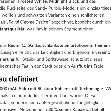
 vereinen:
Frosted White
,
Midnight Black
und das
s die Rückseite des Sandy Purple-Modells ein einzigartige
e weißen und schwarzen Varianten einen schlichteren,
als „
Royal Chrome Design
“ bezeichnet, besticht durch ein
ahrtqualität
, was ihm in seinem Segment einen
s das
Redmi 15 5G
das
schlankste Smartphone mit einem
 Design erreicht, das Leichtigkeit und Ergonomie vereint.
izierung
für Staub- und Spritzwasserschutz ist dieses
hektischer Tag in der Stadt oder ein Ausflug ins Freie.
u definiert
.000 mAh Akku mit Silizium-Kohlenstoff-Technologie
. W
jemals in einem Redmi-Gerät verbaut wurde. Diese
zität, sondern auch außergewöhnliche Langlebigkeit:
 intensiver Nutzung noch
80 % seiner Kapazität behält
.