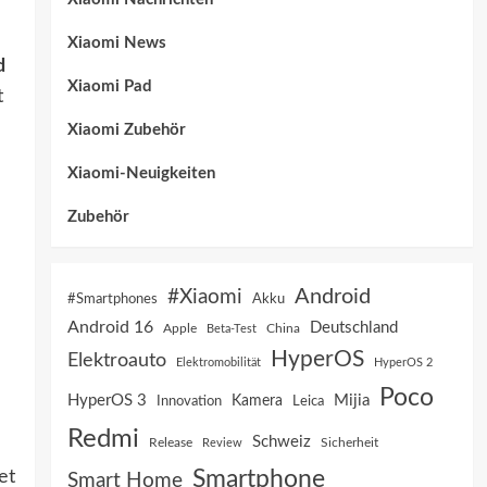
Xiaomi News
d
Xiaomi Pad
t
Xiaomi Zubehör
Xiaomi-Neuigkeiten
Zubehör
Android
#Xiaomi
Akku
#Smartphones
Android 16
Deutschland
China
Apple
Beta-Test
HyperOS
Elektroauto
Elektromobilität
HyperOS 2
Poco
HyperOS 3
Mijia
Innovation
Kamera
Leica
Redmi
Schweiz
Sicherheit
Release
Review
Smartphone
et
Smart Home