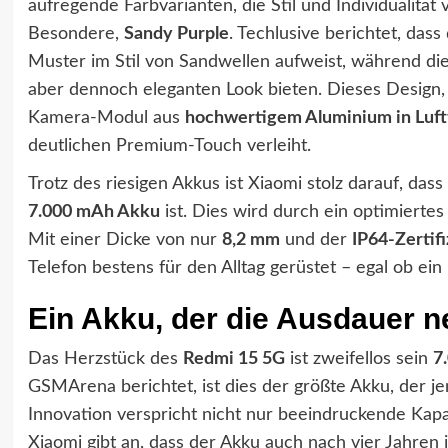
aufregende Farbvarianten, die Stil und Individualität
Besondere,
Sandy Purple
. Techlusive berichtet, das
Muster im Stil von Sandwellen aufweist, während di
aber dennoch eleganten Look bieten. Dieses Design, 
Kamera-Modul aus
hochwertigem Aluminium in Luftf
deutlichen Premium-Touch verleiht.
Trotz des riesigen Akkus ist Xiaomi stolz darauf, das
7.000 mAh Akku
ist. Dies wird durch ein optimiertes
Mit einer Dicke von nur
8,2 mm
und der
IP64-Zertif
Telefon bestens für den Alltag gerüstet – egal ob ein 
Ein Akku, der die Ausdauer ne
Das Herzstück des
Redmi 15 5G
ist zweifellos sein
7
GSMArena berichtet, ist dies der größte Akku, der 
Innovation verspricht nicht nur beeindruckende Kapa
Xiaomi gibt an, dass der Akku auch nach vier Jahren