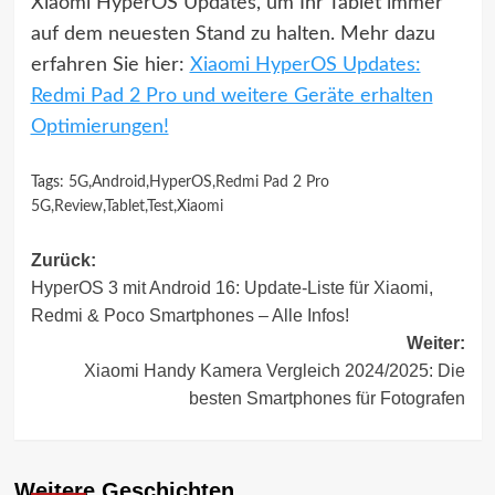
Xiaomi HyperOS Updates, um Ihr Tablet immer
auf dem neuesten Stand zu halten. Mehr dazu
erfahren Sie hier:
Xiaomi HyperOS Updates:
Redmi Pad 2 Pro und weitere Geräte erhalten
Optimierungen!
Tags:
5G
,
Android
,
HyperOS
,
Redmi Pad 2 Pro
5G
,
Review
,
Tablet
,
Test
,
Xiaomi
Beitragsnavigation
Zurück:
HyperOS 3 mit Android 16: Update-Liste für Xiaomi,
Redmi & Poco Smartphones – Alle Infos!
Weiter:
Xiaomi Handy Kamera Vergleich 2024/2025: Die
besten Smartphones für Fotografen
Weitere Geschichten