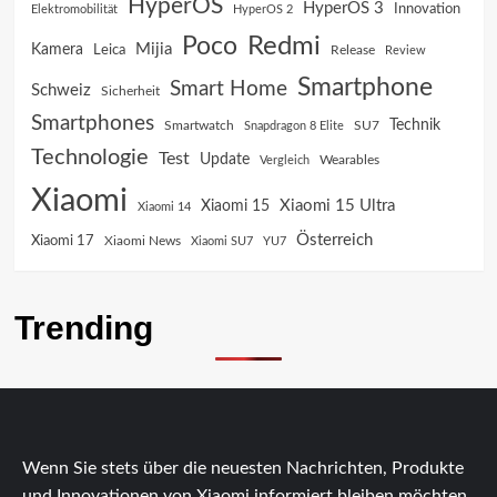
HyperOS
HyperOS 3
Innovation
Elektromobilität
HyperOS 2
Poco
Redmi
Mijia
Kamera
Leica
Release
Review
Smartphone
Smart Home
Schweiz
Sicherheit
Smartphones
Technik
SU7
Smartwatch
Snapdragon 8 Elite
Technologie
Test
Update
Vergleich
Wearables
Xiaomi
Xiaomi 15 Ultra
Xiaomi 15
Xiaomi 14
Österreich
Xiaomi 17
Xiaomi News
Xiaomi SU7
YU7
Trending
Wenn Sie stets über die neuesten Nachrichten, Produkte
und Innovationen von Xiaomi informiert bleiben möchten,