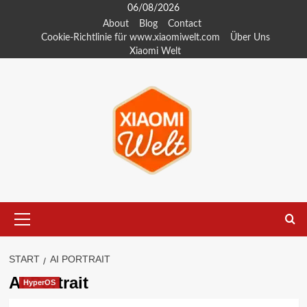
Zum
06/08/2026
Inhalt
About
Blog
Contact
Cookie-Richtlinie für www.xiaomiwelt.com
Über Uns
springen
Xiaomi Welt
Primäres
Menü
START
AI PORTRAIT
AI Portrait
HyperOS