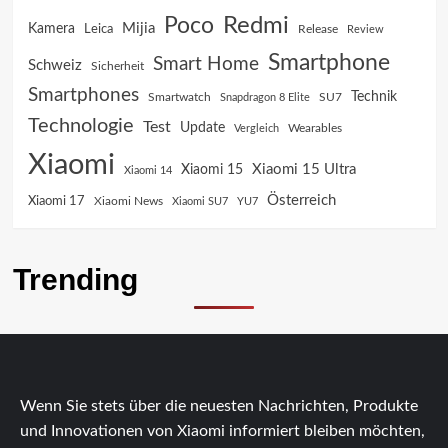
Poco
Redmi
Mijia
Kamera
Leica
Release
Review
Smartphone
Smart Home
Schweiz
Sicherheit
Smartphones
Technik
SU7
Smartwatch
Snapdragon 8 Elite
Technologie
Test
Update
Vergleich
Wearables
Xiaomi
Xiaomi 15 Ultra
Xiaomi 15
Xiaomi 14
Österreich
Xiaomi 17
Xiaomi News
Xiaomi SU7
YU7
Trending
Wenn Sie stets über die neuesten Nachrichten, Produkte
und Innovationen von Xiaomi informiert bleiben möchten,