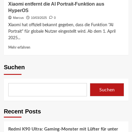
Xiaomi entfernt die AI Portrait-Funktion aus
HyperOS
Marcus
10/03/2025
0
Xiaomi hat offiziell bekannt gegeben, dass die Funktion "AI
Portrait" für globale Nutzer eingestellt wird. Ab dem 1. April
2025...
Mehr
Mehr erfahren
Informationen
über
Xiaomi
Suchen
entfernt
die
AI
Portrait-
Suchen
Funktion
aus
HyperOS
Recent Posts
Redmi K90 Ultra: Gaming-Monster mit Lüfter für unter