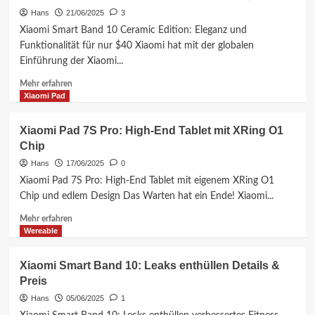
&
Hans
21/06/2025
3
Redmi
Tablets
Xiaomi Smart Band 10 Ceramic Edition: Eleganz und
2025:
Funktionalität für nur $40 Xiaomi hat mit der globalen
6
Einführung der Xiaomi...
neue
Modelle
Mehr
Mehr erfahren
im
Informationen
Xiaomi Pad
Detail
über
Xiaomi
Xiaomi Pad 7S Pro: High-End Tablet mit XRing O1
Smart
Chip
Band
10
Hans
17/06/2025
0
Ceramic
Xiaomi Pad 7S Pro: High-End Tablet mit eigenem XRing O1
Edition
Chip und edlem Design Das Warten hat ein Ende! Xiaomi...
für
$40
Mehr
Mehr erfahren
Informationen
Wereable
über
Xiaomi
Xiaomi Smart Band 10: Leaks enthüllen Details &
Pad
Preis
7S
Pro:
Hans
05/06/2025
1
High-