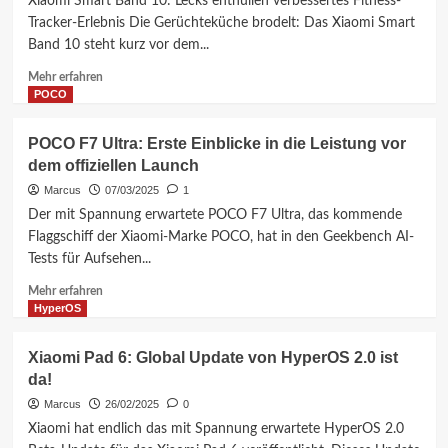
Xiaomi Smart Band 10: Lecks enthüllen verbessertes Fitness-
End
Tracker-Erlebnis Die Gerüchteküche brodelt: Das Xiaomi Smart
Tablet
Band 10 steht kurz vor dem...
mit
XRing
Mehr
Mehr erfahren
O1
Informationen
POCO
Chip
über
Xiaomi
POCO F7 Ultra: Erste Einblicke in die Leistung vor
Smart
dem offiziellen Launch
Band
10:
Marcus
07/03/2025
1
Leaks
Der mit Spannung erwartete POCO F7 Ultra, das kommende
enthüllen
Flaggschiff der Xiaomi-Marke POCO, hat in den Geekbench AI-
Details
Tests für Aufsehen...
&
Preis
Mehr
Mehr erfahren
Informationen
HyperOS
über
POCO
Xiaomi Pad 6: Global Update von HyperOS 2.0 ist
F7
da!
Ultra:
Erste
Marcus
26/02/2025
0
Einblicke
Xiaomi hat endlich das mit Spannung erwartete HyperOS 2.0
in