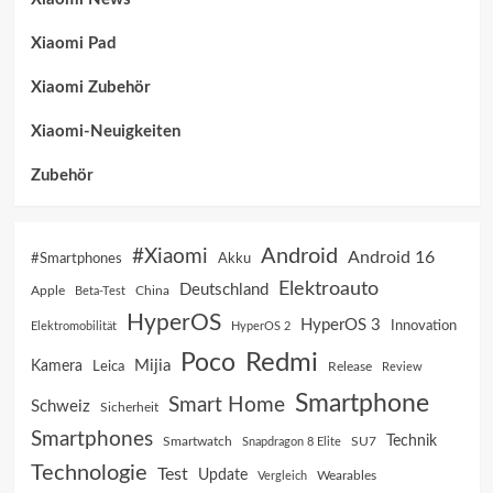
Xiaomi Pad
Xiaomi Zubehör
Xiaomi-Neuigkeiten
Zubehör
Android
#Xiaomi
Android 16
Akku
#Smartphones
Elektroauto
Deutschland
China
Apple
Beta-Test
HyperOS
HyperOS 3
Innovation
Elektromobilität
HyperOS 2
Poco
Redmi
Mijia
Kamera
Leica
Release
Review
Smartphone
Smart Home
Schweiz
Sicherheit
Smartphones
Technik
SU7
Smartwatch
Snapdragon 8 Elite
Technologie
Test
Update
Vergleich
Wearables