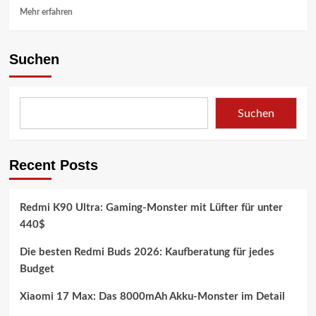
neuem
Mehr
Mehr erfahren
Update
Informationen
über
Xiaomi
Suchen
15
Ultra:
Neues
Selbstentwickeltes
Suchen
Surge-
Chip-
Highlight
Recent Posts
Redmi K90 Ultra: Gaming-Monster mit Lüfter für unter
440$
Die besten Redmi Buds 2026: Kaufberatung für jedes
Budget
Xiaomi 17 Max: Das 8000mAh Akku-Monster im Detail