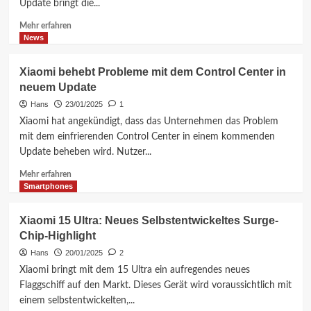
Update bringt die...
Mehr
Mehr erfahren
Informationen
News
über
Redmi
Xiaomi behebt Probleme mit dem Control Center in
K60E
neuem Update
erhält
das
Hans
23/01/2025
1
HyperOS
Xiaomi hat angekündigt, dass das Unternehmen das Problem
2.0
mit dem einfrierenden Control Center in einem kommenden
Update
Update beheben wird. Nutzer...
basierend
auf
Mehr
Mehr erfahren
Android
Informationen
Smartphones
14
über
Xiaomi
Xiaomi 15 Ultra: Neues Selbstentwickeltes Surge-
behebt
Chip-Highlight
Probleme
mit
Hans
20/01/2025
2
dem
Xiaomi bringt mit dem 15 Ultra ein aufregendes neues
Control
Flaggschiff auf den Markt. Dieses Gerät wird voraussichtlich mit
Center
einem selbstentwickelten,...
in