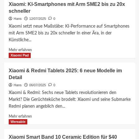
Xiaomi: KI-Smartphones mit Arm SME2 bis zu 20x
schneller
Hans
12/07/2025
0
Xiaomi setzt neue Maßstäbe: KI-Performance auf Smartphones
mit Arm SME2 bis zu 20x schneller In einer Ära, in der
Künstliche...
Mehr
Mehr erfahren
Informationen
Xiaomi Pad
über
Xiaomi:
Xiaomi & Redmi Tablets 2025: 6 neue Modelle im
KI-
Detail
Smartphones
mit
Hans
06/07/2025
0
Arm
Xiaomi & Redmi: Sechs neue Tablets revolutionieren den
SME2
Markt? Die Gerüchteküche brodelt: Xiaomi und seine Submarke
bis
Redmi planen angeblich den...
zu
20x
Mehr
Mehr erfahren
schneller
Informationen
Wereable
über
Xiaomi
Xiaomi Smart Band 10 Ceramic Edition für $40