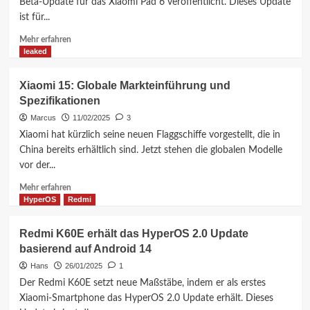
Beta-Update für das Xiaomi Pad 6 veröffentlicht. Dieses Update
die
ist für...
Leistung
vor
Mehr
Mehr erfahren
dem
Informationen
leaked
offiziellen
über
Launch
Xiaomi
Xiaomi 15: Globale Markteinführung und
Pad
Spezifikationen
6:
Global
Marcus
11/02/2025
3
Update
Xiaomi hat kürzlich seine neuen Flaggschiffe vorgestellt, die in
von
China bereits erhältlich sind. Jetzt stehen die globalen Modelle
HyperOS
vor der...
2.0
ist
Mehr
Mehr erfahren
da!
Informationen
HyperOS
Redmi
über
Xiaomi
Redmi K60E erhält das HyperOS 2.0 Update
15:
basierend auf Android 14
Globale
Markteinführung
Hans
26/01/2025
1
und
Der Redmi K60E setzt neue Maßstäbe, indem er als erstes
Spezifikationen
Xiaomi-Smartphone das HyperOS 2.0 Update erhält. Dieses