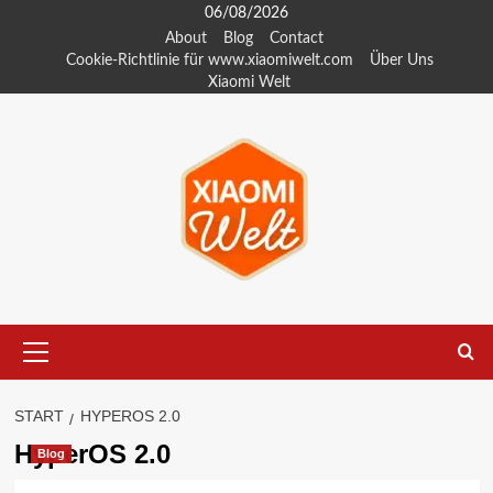
Zum
06/08/2026
Inhalt
About
Blog
Contact
Cookie-Richtlinie für www.xiaomiwelt.com
Über Uns
springen
Xiaomi Welt
Primäres
Menü
START
HYPEROS 2.0
HyperOS 2.0
Blog