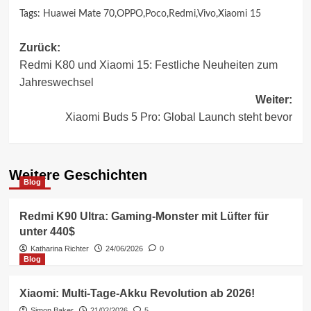
Tags:
Huawei Mate 70
,
OPPO
,
Poco
,
Redmi
,
Vivo
,
Xiaomi 15
Beitragsnavigation
Zurück:
Redmi K80 und Xiaomi 15: Festliche Neuheiten zum
Jahreswechsel
Weiter:
Xiaomi Buds 5 Pro: Global Launch steht bevor
Weitere Geschichten
Blog
Redmi K90 Ultra: Gaming-Monster mit Lüfter für
unter 440$
Katharina Richter
24/06/2026
0
Blog
Xiaomi: Multi-Tage-Akku Revolution ab 2026!
Simon Baker
21/02/2026
5