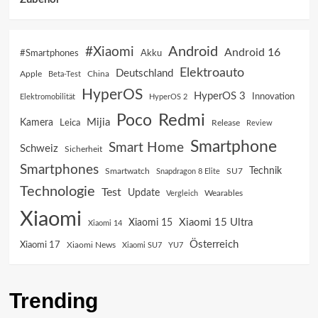
Android
#Xiaomi
Android 16
Akku
#Smartphones
Elektroauto
Deutschland
China
Apple
Beta-Test
HyperOS
HyperOS 3
Innovation
Elektromobilität
HyperOS 2
Poco
Redmi
Mijia
Kamera
Leica
Release
Review
Smartphone
Smart Home
Schweiz
Sicherheit
Smartphones
Technik
SU7
Smartwatch
Snapdragon 8 Elite
Technologie
Test
Update
Vergleich
Wearables
Xiaomi
Xiaomi 15 Ultra
Xiaomi 15
Xiaomi 14
Österreich
Xiaomi 17
Xiaomi News
Xiaomi SU7
YU7
Trending