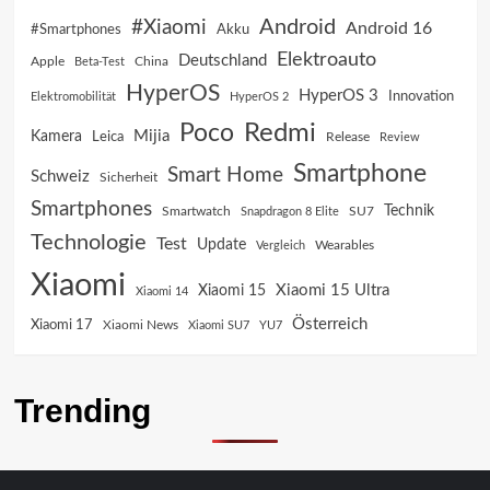
Android
#Xiaomi
Android 16
Akku
#Smartphones
Elektroauto
Deutschland
China
Apple
Beta-Test
HyperOS
HyperOS 3
Innovation
Elektromobilität
HyperOS 2
Poco
Redmi
Mijia
Kamera
Leica
Release
Review
Smartphone
Smart Home
Schweiz
Sicherheit
Smartphones
Technik
SU7
Smartwatch
Snapdragon 8 Elite
Technologie
Test
Update
Vergleich
Wearables
Xiaomi
Xiaomi 15 Ultra
Xiaomi 15
Xiaomi 14
Österreich
Xiaomi 17
Xiaomi News
Xiaomi SU7
YU7
Trending