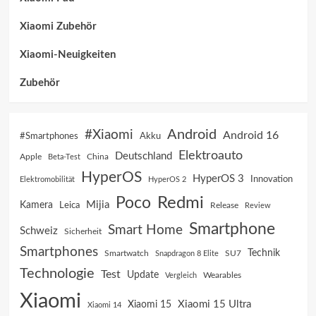
Xiaomi Zubehör
Xiaomi-Neuigkeiten
Zubehör
Android
#Xiaomi
Android 16
Akku
#Smartphones
Elektroauto
Deutschland
China
Apple
Beta-Test
HyperOS
HyperOS 3
Innovation
Elektromobilität
HyperOS 2
Poco
Redmi
Mijia
Kamera
Leica
Release
Review
Smartphone
Smart Home
Schweiz
Sicherheit
Smartphones
Technik
SU7
Smartwatch
Snapdragon 8 Elite
Technologie
Test
Update
Vergleich
Wearables
Xiaomi
Xiaomi 15 Ultra
Xiaomi 15
Xiaomi 14