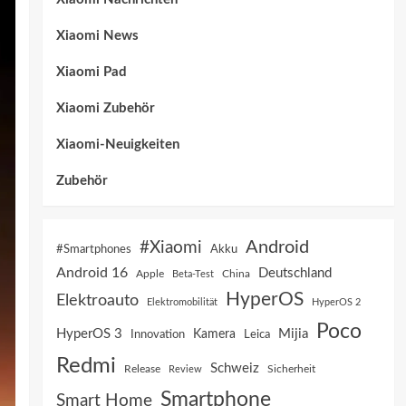
Xiaomi News
Xiaomi Pad
Xiaomi Zubehör
Xiaomi-Neuigkeiten
Zubehör
Android
#Xiaomi
Akku
#Smartphones
Android 16
Deutschland
China
Apple
Beta-Test
HyperOS
Elektroauto
Elektromobilität
HyperOS 2
Poco
HyperOS 3
Mijia
Innovation
Kamera
Leica
Redmi
Schweiz
Sicherheit
Release
Review
Smartphone
Smart Home