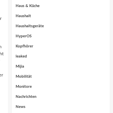
Haus & Küche
Haushalt
r
Haushaltsgeräte
HyperOS
Kopfhörer
n
ht
leaked
r
Mijia
er
Mobilität
Monitore
Nachrichten
News